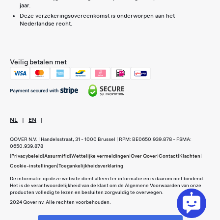
jaar.
Deze verzekeringsovereenkomst is onderworpen aan het
Nederlandse recht.
Veilig betalen met
NL
|
EN
|
QOVER N.V. | Handelsstraat, 31 - 1000 Brussel | RPM: BE0650.939.878 - FSMA:
0650.939.878
|
Privacybeleid
|
Assurmifid
|
Wettelijke vermeldingen
|
Over Qover
|
Contact
|
Klachten
|
Cookie-instellingen
|
Toegankelijkheidsverklaring
De informatie op deze website dient alleen ter informatie en is daarom niet bindend.
Het is de verantwoordelijkheid van de klant om de Algemene Voorwaarden van onze
producten volledig te lezen en besluiten zorgvuldig te overwegen.
2024 Qover nv. Alle rechten voorbehouden.