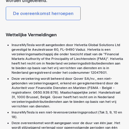
worden uitgeoefend.
De overeenkomst herroepen
Wettelijke Vermeldingen
InsureMyTesla wordt aangeboden door Helvetia Global Solutions Ltd
gevestigd te Aeulestrasse 60, FL-9490 Vaduz. Helvetia is een
verzekeringsmaatschappij die onder toezicht staat van de "Financial
Markets Authority of the Principality of Liechtenstein (FMA)". Helvetia
heeft het recht om in Nederland verzekeringsdistributiediensten aan
te bieden op basis van het vrij verrichten van diensten en is in
Nederland geregistreerd onder het codenummer 12047601.
Deze verzekering wordt beheerd door Qover SA/nv., een niet-
gebonden verzekeringsagent, erkend en gereglementeerd door de
Autoriteit voor Financiële Diensten en Markten (FSMA - België -
registratienr. 0650.939.878). Maatschappelijke zetel: Handelsstraat
31, 1000 Brussel, België. Qover heeft het recht om in Nederland
verzekeringsdistributiediensten aan te bieden op basis van het vrij
verrichten van diensten.
InsureMyTesla is een niet-levensverzekeringsproduct (Tak 3, 9, 10 en
18).
Deze overeenkomst wordt aangegaan voor de duur van één jaar. Het
wordt stilzwijgend verlengd voor opeenvolgende perioden van één